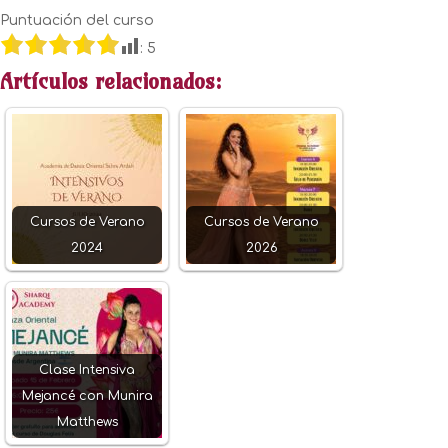
Puntuación del curso
:
5
Artículos relacionados:
Cursos de Verano
Cursos de Verano
2024
2026
Clase Intensiva
Mejancé con Munira
Matthews