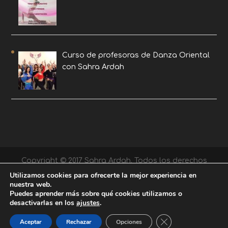
Curso de profesoras de Danza Oriental
con Sahra Ardah
Copyright © 2017 Sahra Ardah. Todos los derechos
reservados. |
Diseño EDB
Utilizamos cookies para ofrecerte la mejor experiencia en
nuestra web.
Puedes aprender más sobre qué cookies utilizamos o
desactivarlas en los
ajustes
.
Cerrar el banner de
Aceptar
Rechazar
Opciones