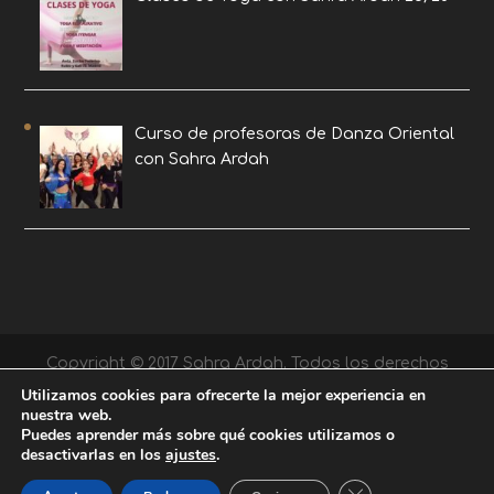
Curso de profesoras de Danza Oriental
con Sahra Ardah
Copyright © 2017 Sahra Ardah. Todos los derechos
reservados. |
Diseño EDB
Utilizamos cookies para ofrecerte la mejor experiencia en
nuestra web.
Puedes aprender más sobre qué cookies utilizamos o
desactivarlas en los
ajustes
.
Cerrar el banner de