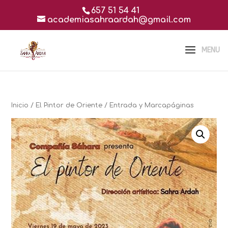
657 51 54 41
academiasahraardah@gmail.com
Inicio
/
El Pintor de Oriente
/ Entrada y Marcapáginas