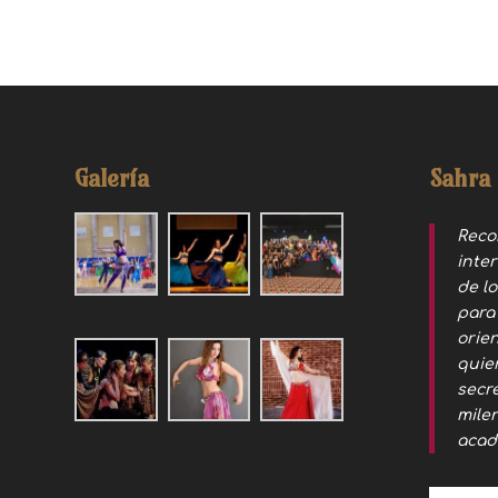
Galería
Sahra
Reco
inte
de l
para
orien
quie
secr
mile
acad