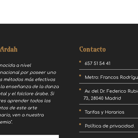
 Ardah
Contacto
657 51 54 41
nocida a nivel
rnacional por poseer uno
Metro: Francos Rodríg
os métodos más efectivos
 la enseñanza de la danza
Av. del Dr. Federico Rubi
tal y el folclore árabe. Si
73, 28040 Madrid
res aprender todos los
etos de este arte
Tarifas y Horarios
nario, ven a nuestra
emia".
Política de privacidad.