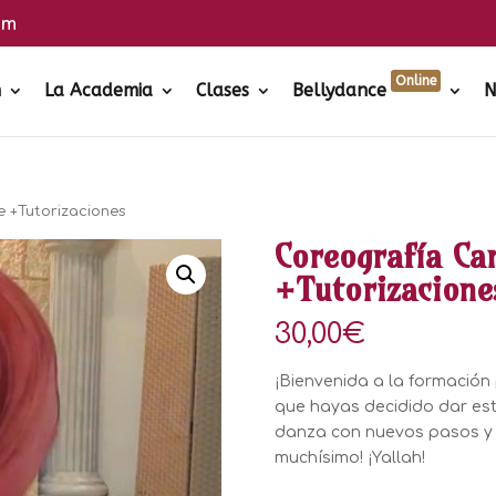
om
Online
h
La Academia
Clases
Bellydance
N
e +Tutorizaciones
Coreografía Car
+Tutorizacione
30,00
€
¡Bienvenida a la formación
que hayas decidido dar este
danza con nuevos pasos y 
muchísimo! ¡Yallah!