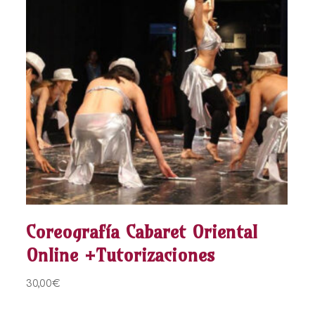
Coreografía Cabaret Oriental
Online +Tutorizaciones
30,00
€