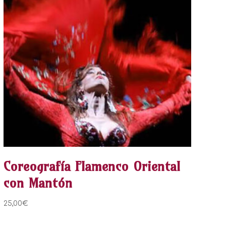
Coreografía Flamenco Oriental
con Mantón
25,00
€