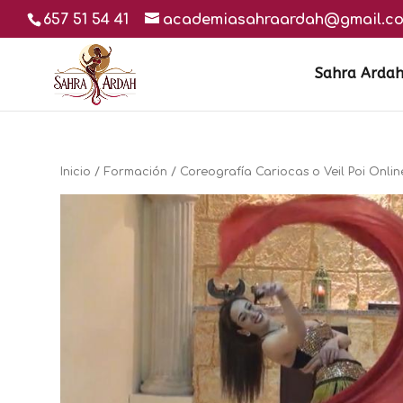
657 51 54 41
academiasahraardah@gmail.c
Sahra Arda
Inicio
/
Formación
/ Coreografía Cariocas o Veil Poi Onlin